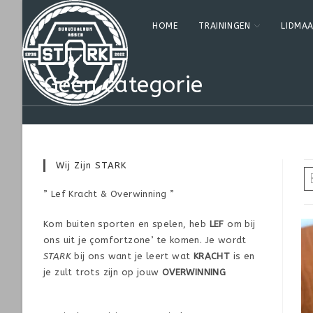
HOME
TRAININGEN
LIDMA
Geen categorie
Wij Zijn STARK
” Lef Kracht & Overwinning ”
Kom buiten sporten en spelen, heb
LEF
om bij
ons uit je çomfortzone’ te komen. Je wordt
STARK
bij ons want je leert wat
KRACHT
is en
je zult trots zijn op jouw
OVERWINNING