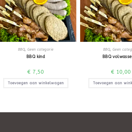
BBQ
,
Geen categorie
BBQ
,
Geen categ
BBQ kind
BBQ volwasse
€
7,50
€
10,00
Toevoegen aan winkelwagen
Toevoegen aan win