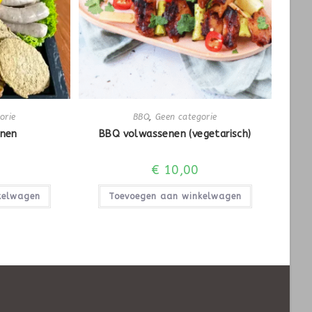
orie
BBQ
,
Geen categorie
nen
BBQ volwassenen (vegetarisch)
€
10,00
kelwagen
Toevoegen aan winkelwagen