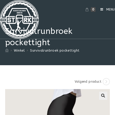
0
MENU
Survivalrunbroek
pockettight
>
Winkel
>
Survivalrunbroek pockettight
Volgend product
🔍