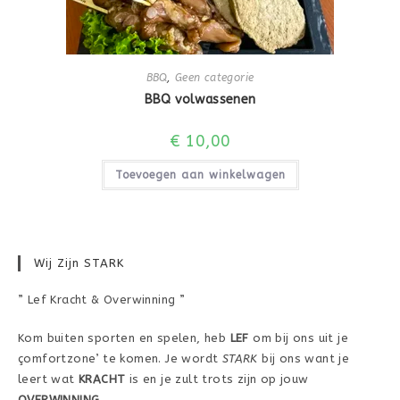
BBQ
,
Geen categorie
BBQ volwassenen
€
10,00
Toevoegen aan winkelwagen
Wij Zijn STARK
” Lef Kracht & Overwinning ”
Kom buiten sporten en spelen, heb
LEF
om bij ons uit je
çomfortzone’ te komen. Je wordt
STARK
bij ons want je
leert wat
KRACHT
is en je zult trots zijn op jouw
OVERWINNING